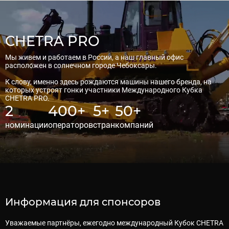
CHETRA PRO
Мы живем и работаем в России, а наш главный офис
расположен в солнечном городе Чебоксары.
К слову, именно здесь рождаются машины нашего бренда, на
которых устроят гонки участники Международного Кубка
CHETRA PRO.
2
400+
5+
50+
номинации
операторов
стран
компаний
Информация для спонсоров
Уважаемые партнёры, ежегодно международный Кубок CHETRA