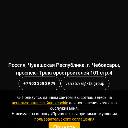
Россия, Чувашская Республика, г. Чебоксары,
проспект Тракторостроителей 101 стр.4
+7 903 358 29 79
vahatova@ktz.group
© 2026 Международный чемпионат операторов техники ЧЕТРА. Все
права защищены.
🍪 Пользуясь данным сайтом, вы соглашаетесь на
использование файлов cookie
для повышения качества
Согласие на обработку персональных данных
обслуживания.
Политика в отношении обработки персональных данных
Нажимая на кнопку «Принять», вы принимаете условия
пользовательского соглашения
Принять